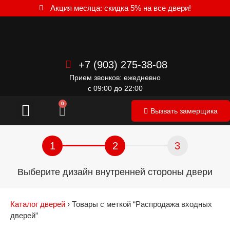
Акция месяца: скидка 5% на все двери!
+7 (903) 275-38-08
Прием звонков: ежедневно
с 09:00 до 22:00
Межкомнатные двери
0
Вызвать замерщика
1
2
3
Выберите дизайн внутренней стороны двери
Каталог дверей
›
Товары с меткой “Распродажа входных
дверей”