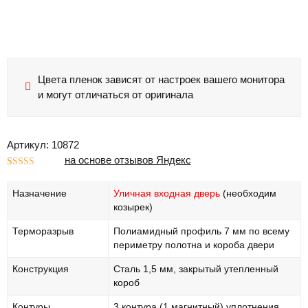
Цвета пленок зависят от настроек вашего монитора
и могут отличаться от оригинала
Артикул: 10872
на основе отзывов Яндекс
Рейтинг
1
5.00
из 5 на
Назначение
Уличная входная дверь
(необходим
основе
опроса
козырек)
пользователя
Терморазрыв
Полиамидный профиль 7 мм по всему
периметру полотна и короба двери
Конструкция
Сталь 1,5 мм, закрытый утепленный
короб
Контуры
3 контура (1 магнитный) уплотнения