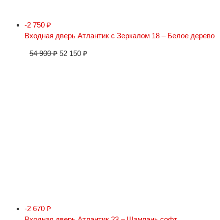
-2 750
₽
Входная дверь Атлантик с Зеркалом 18 – Белое дерево
54 900
₽
52 150
₽
-2 670
₽
Входная дверь Атлантик 23 – Шампань софт