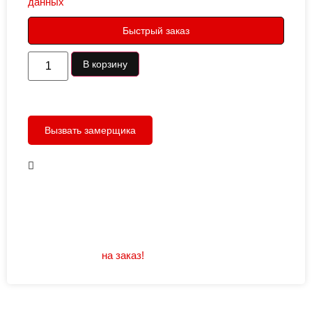
данных
Быстрый заказ
В корзину
Вызвать замерщика
В наличии
Открывание: правое/левое
Размеры: 960/880х2050
Не нашли подходящий размер или дизайн?
Мы изготовим
на заказ!