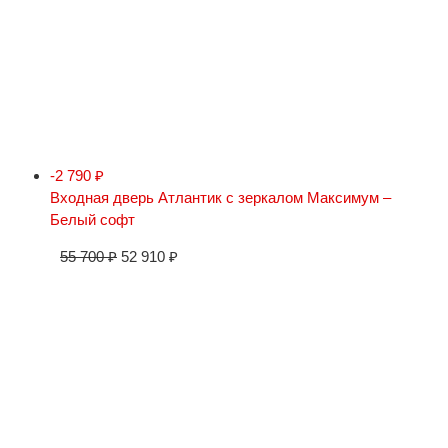
-2 790
₽
Входная дверь Атлантик с зеркалом Максимум –
Белый софт
55 700
₽
52 910
₽