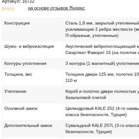
Артикул: 16722
на основе отзывов Яндекс
Рейтинг
1
5.00
из 5 на
Конструкция
Сталь 1,8 мм, закрытый утепленный
основе
опроса
усиливающие 2 ребра жесткости (в
пользователя
П-образные, утепленные)
Шумо- и виброизоляция
Акустический вибропоглощающий 
Смартмат Фаворит 15 (на полотне 
Контуры уплотнения
3 контура (1 магнитный) уплотнени
Толщина, вес
Толщина двери 125 мм, полотно 10
110 кг
Утепление
Короб и полотно двери полностью 
базальтовой плитой
Основной замок
Цилиндровый KALE 252 (4-го наив
класса безопасности, Турция)
Дополнительный замок
Сувальдный KALE 257L (3-го класс
безопасности, Турция)