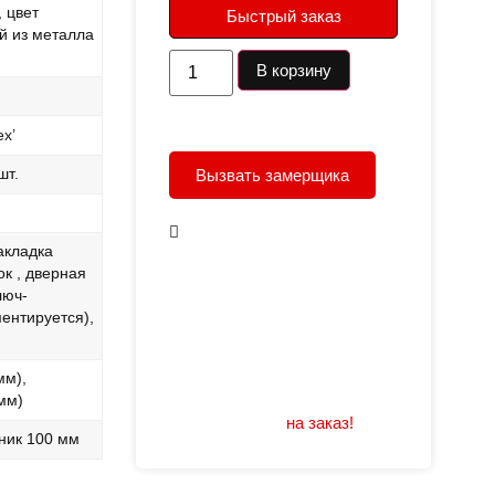
 цвет
Быстрый заказ
ой из металла
В корзину
ех’
Вызвать замерщика
шт.
В наличии
акладка
ок , дверная
Открывание: правое/
люч-
левое
ентируется),
Размеры: 960/880х2050
Не нашли подходящий
размер или дизайн?
мм),
мм)
Мы изготовим
на заказ!
ник 100 мм