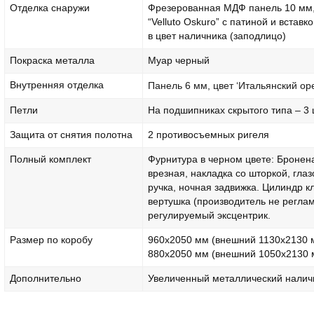
Отделка снаружи
Фрезерованная МДФ панель 10 мм,
“Velluto Oskuro” с патиной и вставк
в цвет наличника (заподлицо)
Покраска металла
Муар черный
Внутренняя отделка
Панель 6 мм, цвет ‘Итальянский ор
Петли
На подшипниках скрытого типа – 3 
Защита от снятия полотна
2 противосъемных ригеля
Полный комплект
Фурнитура в черном цвете: Бронен
врезная, накладка со шторкой, глаз
ручка, ночная задвижка. Цилиндр к
вертушка (производитель не реглам
регулируемый эксцентрик.
Размер по коробу
960х2050 мм (внешний 1130х2130 
880х2050 мм (внешний 1050х2130 
Дополнительно
Увеличенный металлический налич