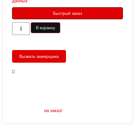
данных
Быстрый заказ
В корзину
Вызвать замерщика
В наличии
Открывание: правое/левое
Размеры: 960/880х2050
Не нашли подходящий размер или дизайн?
Мы изготовим
на заказ!