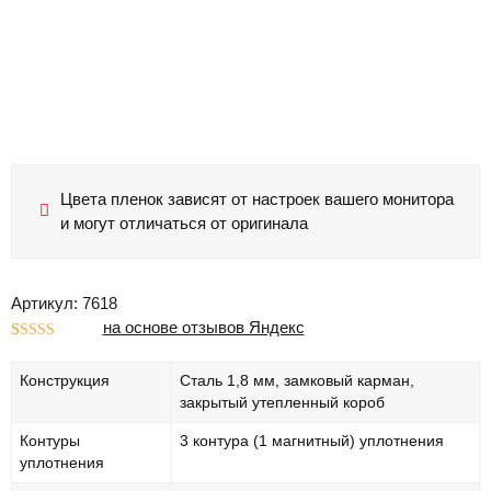
Цвета пленок зависят от настроек вашего монитора
и могут отличаться от оригинала
Артикул: 7618
на основе отзывов Яндекс
Рейтинг
1
5.00
из 5 на
Конструкция
Сталь 1,8 мм, замковый карман,
основе
опроса
закрытый утепленный короб
пользователя
Контуры
3 контура (1 магнитный) уплотнения
уплотнения