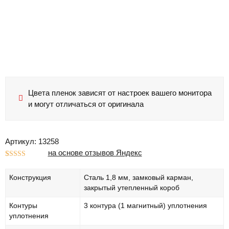
Цвета пленок зависят от настроек вашего монитора
и могут отличаться от оригинала
Артикул: 13258
на основе отзывов Яндекс
Рейтинг
1
5.00
из 5 на
Конструкция
Сталь 1,8 мм, замковый карман,
основе
опроса
закрытый утепленный короб
пользователя
Контуры
3 контура (1 магнитный) уплотнения
уплотнения