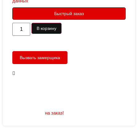
данных
Быстрый заказ
В корзину
Вызвать замерщика
В наличии
Открывание: правое/левое
Размеры: 960/880х2050
Не нашли подходящий размер или дизайн?
Мы изготовим
на заказ!