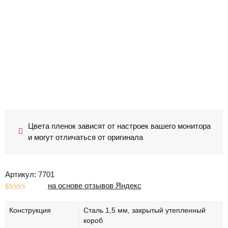
Цвета пленок зависят от настроек вашего монитора
и могут отличаться от оригинала
Артикул: 7701
на основе отзывов Яндекс
Рейтинг
1
5.00
из 5 на
Конструкция
Сталь 1,5 мм, закрытый утепленный
основе
опроса
короб
пользователя