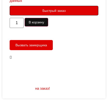
данных
Быстрый заказ
В корзину
Вызвать замерщика
В наличии
Открывание: правое/левое
Размеры: 960/880х2050
Не нашли подходящий размер или дизайн?
Мы изготовим
на заказ!