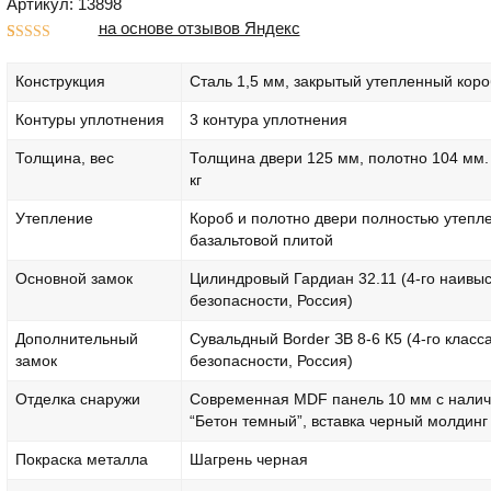
Артикул: 13898
на основе отзывов Яндекс
Рейтинг
1
5.00
из 5 на
Конструкция
Сталь 1,5 мм, закрытый утепленный коро
основе
опроса
пользователя
Контуры уплотнения
3 контура уплотнения
Толщина, вес
Толщина двери 125 мм, полотно 104 мм.
кг
Утепление
Короб и полотно двери полностью утепл
базальтовой плитой
Основной замок
Цилиндровый Гардиан 32.11 (4-го наивы
безопасности, Россия)
Дополнительный
Сувальдный Border ЗВ 8-6 К5 (4-го класс
замок
безопасности, Россия)
Отделка снаружи
Современная MDF панель 10 мм с налич
“Бетон темный”, вставка черный молдинг
Покраска металла
Шагрень черная