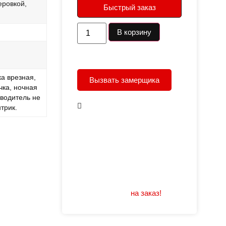
еровкой,
Быстрый заказ
В корзину
а врезная,
Вызвать замерщика
чка, ночная
зводитель не
В наличии
трик.
Открывание: правое/
левое
Размеры: 960/880х2050
Не нашли подходящий
размер или дизайн?
Мы изготовим
на заказ!