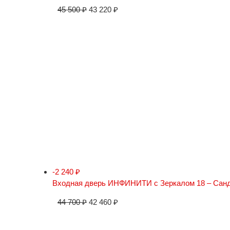
45 500
₽
43 220
₽
-2 240
₽
Входная дверь ИНФИНИТИ с Зеркалом 18 – Сан
44 700
₽
42 460
₽