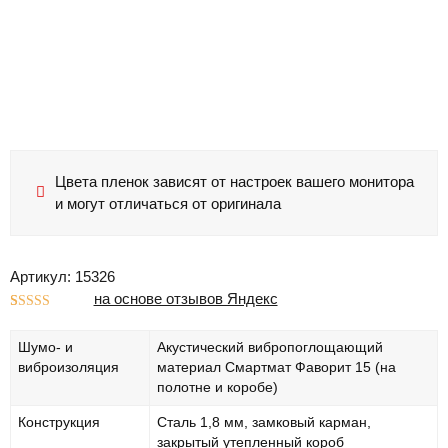
Цвета пленок зависят от настроек вашего монитора
и могут отличаться от оригинала
Артикул: 15326
на основе отзывов Яндекс
Рейтинг
1
5.00
из 5 на
Шумо- и
Акустический вибропоглощающий
основе
опроса
виброизоляция
материал Смартмат Фаворит 15 (на
пользователя
полотне и коробе)
Конструкция
Сталь 1,8 мм, замковый карман,
закрытый утепленный короб