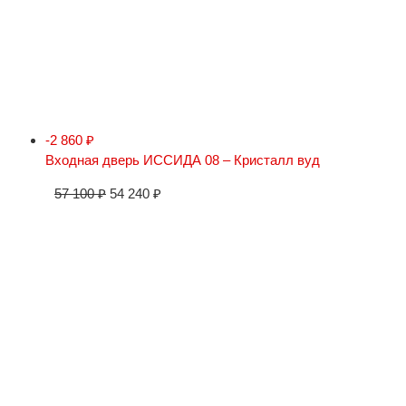
-2 860
₽
Входная дверь ИССИДА 08 – Кристалл вуд
57 100
₽
54 240
₽