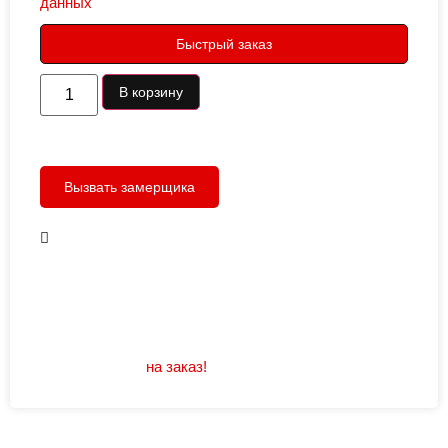
данных
Быстрый заказ
В корзину
Вызвать замерщика
В наличии
Открывание: правое/левое
Размеры: 960/880х2050
Не нашли подходящий размер или дизайн?
Мы изготовим
на заказ!