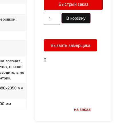
Быстрый заказ
В корзину
еровкой,
Вызвать замерщика
В наличии
ка врезная,
учка, ночная
Открывание: правое/
зводитель не
левое
нтрик.
Размеры: 960/880х2050
880х2050 мм
Не нашли подходящий
размер или дизайн?
100 мм
Мы изготовим
на заказ!