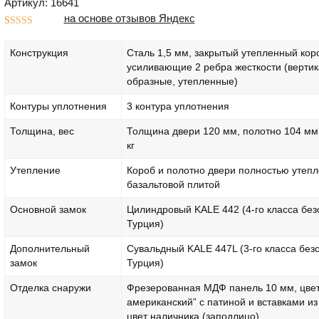
Артикул: 16641
на основе отзывов Яндекс
Рейтинг
1
5.00
из 5 на
Конструкция
Сталь 1,5 мм, закрытый утепленный кор
основе
опроса
усиливающие 2 ребра жесткости (верти
пользователя
образные, утепленные)
Контуры уплотнения
3 контура уплотнения
Толщина, вес
Толщина двери 120 мм, полотно 104 мм.
кг
Утепление
Короб и полотно двери полностью утеп
базальтовой плитой
Основной замок
Цилиндровый KALE 442 (4-го класса без
Турция)
Дополнительный
Сувальдный KALE 447L (3-го класса без
замок
Турция)
Отделка снаружи
Фрезерованная МДФ панель 10 мм, цвет
американский” с патиной и вставками из
цвет наличника (заподлицо)