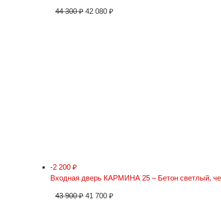
44 300
₽
42 080
₽
-2 200
₽
Входная дверь КАРМИНА 25 – Бетон светлый, ч
43 900
₽
41 700
₽