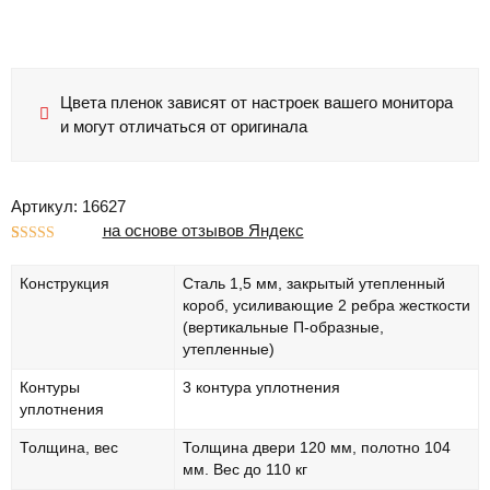
Цвета пленок зависят от настроек вашего монитора
и могут отличаться от оригинала
Артикул: 16627
на основе отзывов Яндекс
Рейтинг
1
5.00
из 5 на
Конструкция
Сталь 1,5 мм, закрытый утепленный
основе
опроса
короб, усиливающие 2 ребра жесткости
пользователя
(вертикальные П-образные,
утепленные)
Контуры
3 контура уплотнения
уплотнения
Толщина, вес
Толщина двери 120 мм, полотно 104
мм. Вес до 110 кг