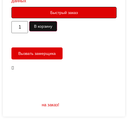
данных
Быстрый заказ
В корзину
Вызвать замерщика
В наличии
Открывание: правое/левое
Размеры: 960/880х2050
Не нашли подходящий размер или дизайн?
Мы изготовим
на заказ!