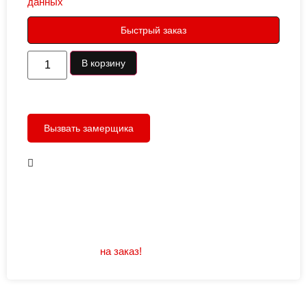
данных
Быстрый заказ
В корзину
Вызвать замерщика
В наличии
Открывание: правое/левое
Размеры: 960/880х2050
Не нашли подходящий размер или дизайн?
Мы изготовим
на заказ!