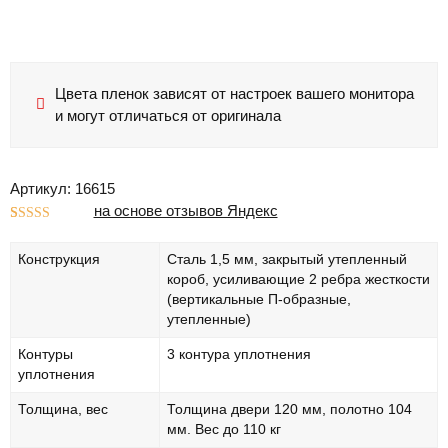
Цвета пленок зависят от настроек вашего монитора
и могут отличаться от оригинала
Артикул: 16615
на основе отзывов Яндекс
Рейтинг
1
5.00
из 5 на
Конструкция
Сталь 1,5 мм, закрытый утепленный
основе
опроса
короб, усиливающие 2 ребра жесткости
пользователя
(вертикальные П-образные,
утепленные)
Контуры
3 контура уплотнения
уплотнения
Толщина, вес
Толщина двери 120 мм, полотно 104
мм. Вес до 110 кг