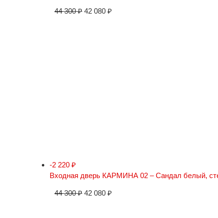
44 300
₽
42 080
₽
-2 220
₽
Входная дверь КАРМИНА 02 – Сандал белый, ст
44 300
₽
42 080
₽