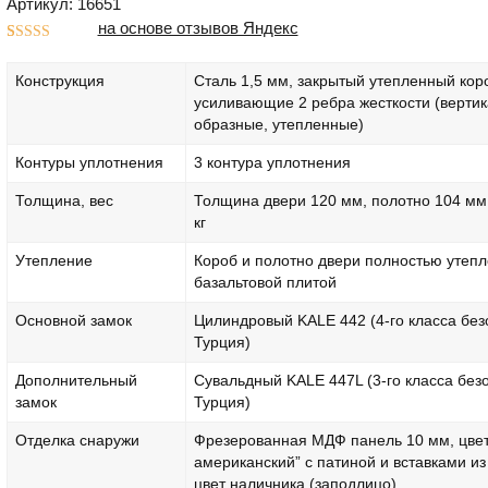
Артикул: 16651
на основе отзывов Яндекс
Рейтинг
1
5.00
из 5 на
Конструкция
Сталь 1,5 мм, закрытый утепленный кор
основе
опроса
усиливающие 2 ребра жесткости (верти
пользователя
образные, утепленные)
Контуры уплотнения
3 контура уплотнения
Толщина, вес
Толщина двери 120 мм, полотно 104 мм.
кг
Утепление
Короб и полотно двери полностью утеп
базальтовой плитой
Основной замок
Цилиндровый KALE 442 (4-го класса без
Турция)
Дополнительный
Сувальдный KALE 447L (3-го класса без
замок
Турция)
Отделка снаружи
Фрезерованная МДФ панель 10 мм, цвет
американский” с патиной и вставками из
цвет наличника (заподлицо)