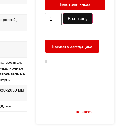
Быстрый заказ
В корзину
еровкой,
Вызвать замерщика
В наличии
ка врезная,
учка, ночная
Открывание: правое/
зводитель не
левое
нтрик.
Размеры: 960/880х2050
880х2050 мм
Не нашли подходящий
размер или дизайн?
100 мм
Мы изготовим
на заказ!