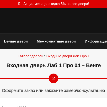
Акция месяца: скидка 5% на все двери!
Белые двери
Межкомнатные двери
Информаци
Каталог дверей
›
Входные двери Лаб Про 1
Входная дверь Лаб 1 Про 04 – Венге
2
Оформите заказ или закажите замер\консультацию