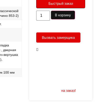
Быстрый заказ
лассической
В корзину
учино 853-2)
.
Вызвать замерщика
кладка
В наличии
 , дверная
юч-вертушка
Открывание: правое/
),
левое
Размеры: 960/880х2050
ик 100 мм
Не нашли подходящий
размер или дизайн?
Мы изготовим
на заказ!