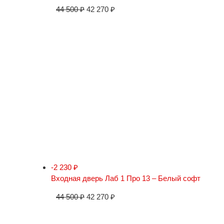
44 500
₽
42 270
₽
-2 230
₽
Входная дверь Лаб 1 Про 13 – Белый софт
44 500
₽
42 270
₽