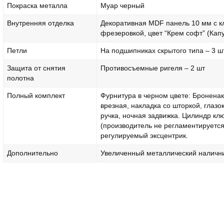
Покраска металла
Муар черный
Внутренняя отделка
Декоративная MDF панель 10 мм с к
фрезеровкой, цвет “Крем софт” (Кап
Петли
На подшипниках скрытого типа – 3 шт
Защита от снятия
Противосъемные ригеля – 2 шт
полотна
Полный комплект
Фурнитура в черном цвете: Бронена
врезная, накладка со шторкой, глазок
ручка, ночная задвижка. Цилиндр кл
(производитель не регламентируется
регулируемый эксцентрик.
Дополнительно
Увеличенный металлический наличн