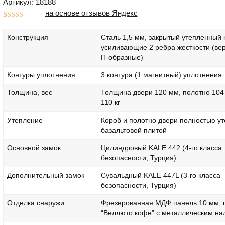
Артикул: 18188
на основе отзывов Яндекс
Рейтинг
1
5.00
из 5 на
Конструкция
Сталь 1,5 мм, закрытый утепленный 
основе
опроса
усиливающие 2 ребра жесткости (ве
пользователя
П-образные)
Контуры уплотнения
3 контура (1 магнитный) уплотнения
Толщина, вес
Толщина двери 120 мм, полотно 104
110 кг
Утепление
Короб и полотно двери полностью у
базальтовой плитой
Основной замок
Цилиндровый KALE 442 (4-го класса
безопасности, Турция)
Дополнительный замок
Сувальдный KALE 447L (3-го класса
безопасности, Турция)
Отделка снаружи
Фрезерованная МДФ панель 10 мм, 
“Веллюто кофе” с металлическим на