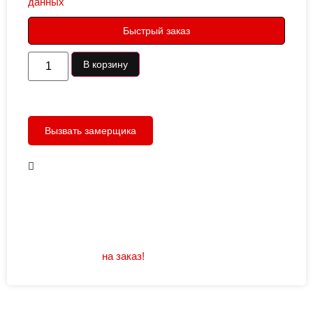
данных
Быстрый заказ
В корзину
Вызвать замерщика
В наличии
Открывание: правое/левое
Размеры: 960/880х2050
Не нашли подходящий размер или дизайн?
Мы изготовим
на заказ!