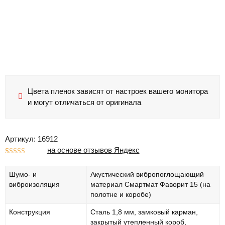
Цвета пленок зависят от настроек вашего монитора
и могут отличаться от оригинала
Артикул: 16912
на основе отзывов Яндекс
Рейтинг
1
5.00
из 5 на
Шумо- и
Акустический вибропоглощающий
основе
опроса
виброизоляция
материал Смартмат Фаворит 15 (на
пользователя
полотне и коробе)
Конструкция
Сталь 1,8 мм, замковый карман,
закрытый утепленный короб,