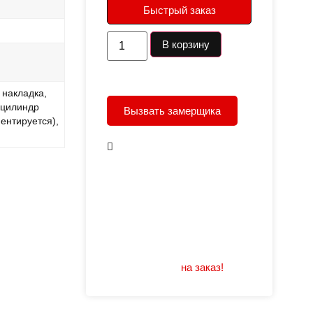
Быстрый заказ
В корзину
 накладка,
, цилиндр
Вызвать замерщика
ентируется),
В наличии
Открывание: правое/
левое
Размеры: 960/880х2050
Не нашли подходящий
размер или дизайн?
Мы изготовим
на заказ!