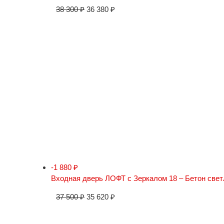
38 300
₽
36 380
₽
-1 880
₽
Входная дверь ЛОФТ с Зеркалом 18 – Бетон све
37 500
₽
35 620
₽