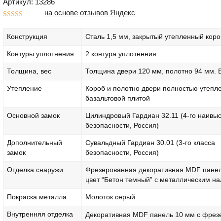
Артикул: 13286
на основе отзывов Яндекс
Рейтинг
1
5.00
из 5 на
Конструкция
Сталь 1,5 мм, закрытый утепленный коро
основе
опроса
пользователя
Контуры уплотнения
2 контура уплотнения
Толщина, вес
Толщина двери 120 мм, полотно 94 мм. В
Утепление
Короб и полотно двери полностью утепл
базальтовой плитой
Основной замок
Цилиндровый Гардиан 32.11 (4-го наивы
безопасности, Россия)
Дополнительный
Сувальдный Гардиан 30.01 (3-го класса
замок
безопасности, Россия)
Отделка снаружи
Фрезерованная декоративная MDF панел
цвет “Бетон темный” с металлическим н
Покраска металла
Молоток серый
Внутренняя отделка
Декоративная MDF панель 10 мм с фрез