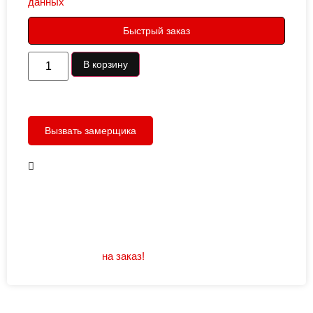
данных
Быстрый заказ
В корзину
Вызвать замерщика
В наличии
Открывание: правое/левое
Размеры: 960/880х2050
Не нашли подходящий размер или дизайн?
Мы изготовим
на заказ!