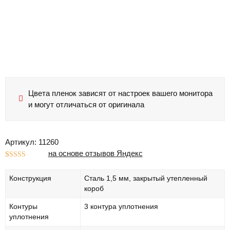
Цвета пленок зависят от настроек вашего монитора
и могут отличаться от оригинала
Артикул: 11260
на основе отзывов Яндекс
Рейтинг
1
5.00
из 5 на
Конструкция
Сталь 1,5 мм, закрытый утепленный
основе
опроса
короб
пользователя
Контуры
3 контура уплотнения
уплотнения