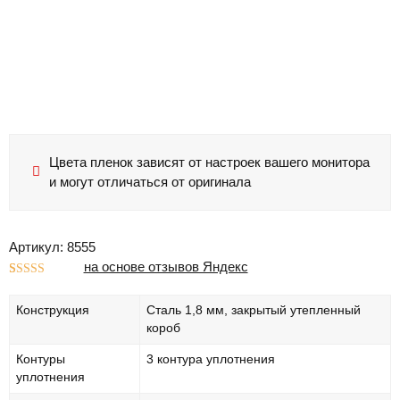
Цвета пленок зависят от настроек вашего монитора
и могут отличаться от оригинала
Артикул: 8555
на основе отзывов Яндекс
Рейтинг
1
5.00
из 5 на
Конструкция
Сталь 1,8 мм, закрытый утепленный
основе
опроса
короб
пользователя
Контуры
3 контура уплотнения
уплотнения