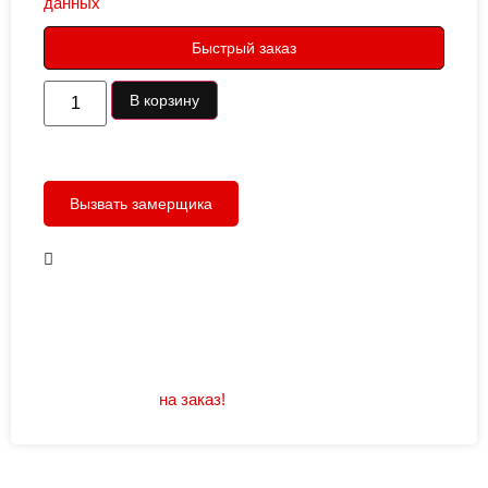
данных
Быстрый заказ
В корзину
Вызвать замерщика
В наличии
Открывание: правое/левое
Размеры: 960/880х2050
Не нашли подходящий размер или дизайн?
Мы изготовим
на заказ!