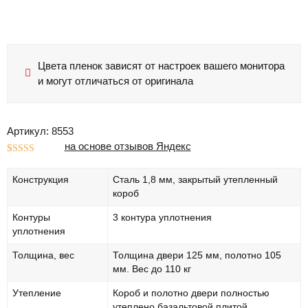
Цвета пленок зависят от настроек вашего монитора
и могут отличаться от оригинала
Артикул: 8553
на основе отзывов Яндекс
Рейтинг
1
5.00
из 5 на
Конструкция
Сталь 1,8 мм, закрытый утепленный
основе
опроса
короб
пользователя
Контуры
3 контура уплотнения
уплотнения
Толщина, вес
Толщина двери 125 мм, полотно 105
мм. Вес до 110 кг
Утепление
Короб и полотно двери полностью
утеплено базальтовой плитой