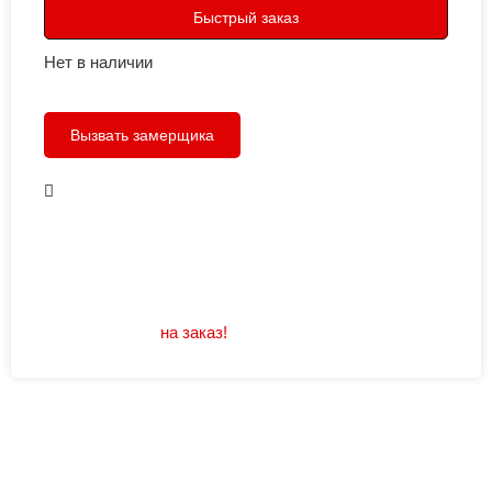
Быстрый заказ
Нет в наличии
Вызвать замерщика
В наличии
Открывание: правое/левое
Размеры: 960/880х2050
Не нашли подходящий размер или дизайн?
Мы изготовим
на заказ!