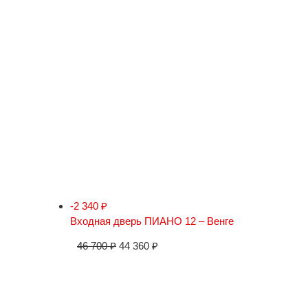
-2 340
₽
Входная дверь ПИАНО 12 – Венге
46 700
₽
44 360
₽