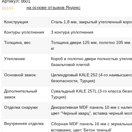
Артикул: 8601
на основе отзывов Яндекс
Рейтинг
1
5.00
из 5 на
Конструкция
Сталь 1,8 мм, закрытый утепленный коро
основе
опроса
пользователя
Контуры уплотнения
3 контура уплотнения
Толщина, вес
Толщина двери 125 мм, полотно 105 мм.
кг
Утепление
Короб и полотно двери полностью утепл
базальтовой плитой
Основной замок
Цилиндровый KALE 252 (4-го наивысшего
безопасности, Турция)
Дополнительный
Сувальдный KALE 257L (3-го класса безо
замок
Турция)
Отделка снаружи
Декоративная MDF панель 10 мм с нали
цвет “Черный кварц”, вставка черный мо
Внутренняя отделка
Сборная MDF панель 16 мм с зеркальны
вставками, цвет ‘Бетон темный’