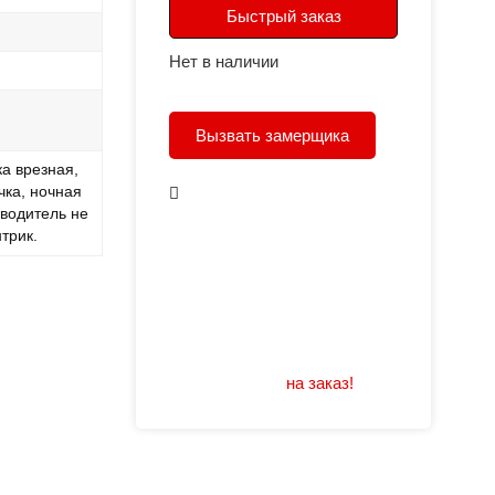
Быстрый заказ
Нет в наличии
Вызвать замерщика
а врезная,
В наличии
чка, ночная
зводитель не
трик.
Открывание: правое/
левое
Размеры: 960/880х2050
Не нашли подходящий
размер или дизайн?
Мы изготовим
на заказ!