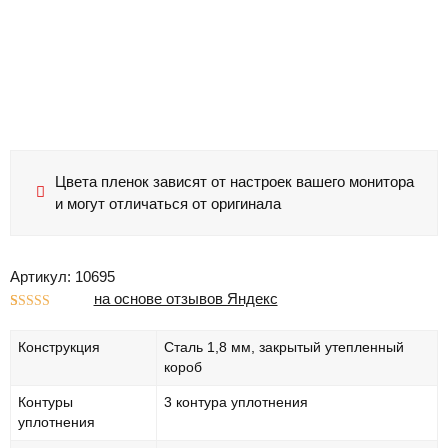
Цвета пленок зависят от настроек вашего монитора
и могут отличаться от оригинала
Артикул: 10695
на основе отзывов Яндекс
Рейтинг
1
5.00
из 5 на
Конструкция
Сталь 1,8 мм, закрытый утепленный
основе
опроса
короб
пользователя
Контуры
3 контура уплотнения
уплотнения