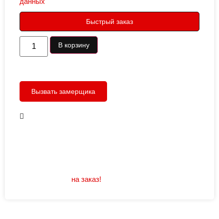
данных
Быстрый заказ
В корзину
Вызвать замерщика
В наличии
Открывание: правое/левое
Размеры: 960/880х2050
Не нашли подходящий размер или дизайн?
Мы изготовим
на заказ!