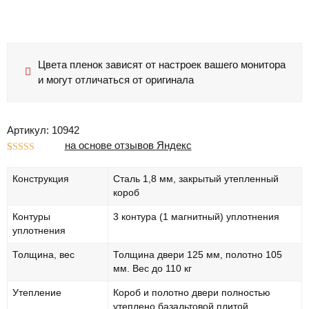
Цвета пленок зависят от настроек вашего монитора
и могут отличаться от оригинала
Артикул: 10942
на основе отзывов Яндекс
Рейтинг
1
5.00
из 5 на
Конструкция
Сталь 1,8 мм, закрытый утепленный
основе
опроса
короб
пользователя
Контуры
3 контура (1 магнитный) уплотнения
уплотнения
Толщина, вес
Толщина двери 125 мм, полотно 105
мм. Вес до 110 кг
Утепление
Короб и полотно двери полностью
утеплено базальтовой плитой