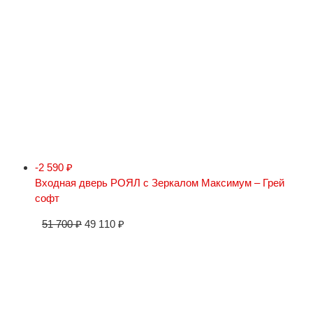
-2 590
₽
Входная дверь РОЯЛ с Зеркалом Максимум – Грей
софт
51 700
₽
49 110
₽