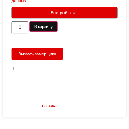
данных
Быстрый заказ
В корзину
Вызвать замерщика
В наличии
Открывание: правое/левое
Размеры: 960/880х2050
Не нашли подходящий размер или дизайн?
Мы изготовим
на заказ!