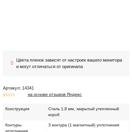
Цвета пленок зависят от настроек вашего монитора
и могут отличаться от оригинала
Артикул: 14341
на основе отзывов Яндекс
Рейтинг
1
5.00
из 5 на
Конструкция
Сталь 1,8 мм, закрытый утепленный
основе
опроса
короб
пользователя
Контуры
3 контура (1 магнитный) уплотнения
уплотнения