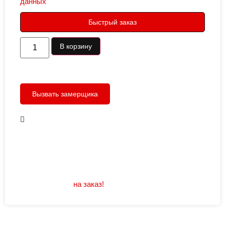
данных
Быстрый заказ
В корзину
Вызвать замерщика
В наличии
Открывание: правое/левое
Размеры: 960/880х2050
Не нашли подходящий размер или дизайн?
Мы изготовим
на заказ!