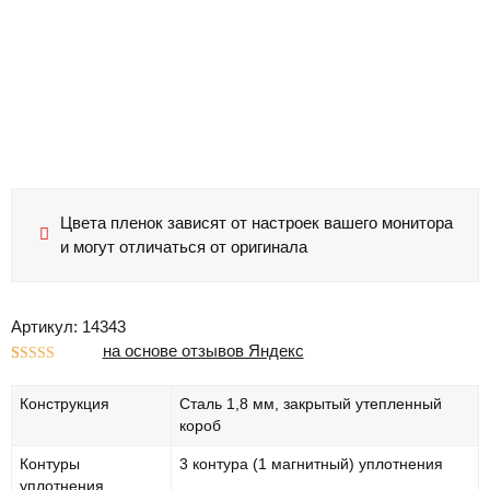
Цвета пленок зависят от настроек вашего монитора
и могут отличаться от оригинала
Артикул: 14343
на основе отзывов Яндекс
Рейтинг
1
5.00
из 5 на
Конструкция
Сталь 1,8 мм, закрытый утепленный
основе
опроса
короб
пользователя
Контуры
3 контура (1 магнитный) уплотнения
уплотнения