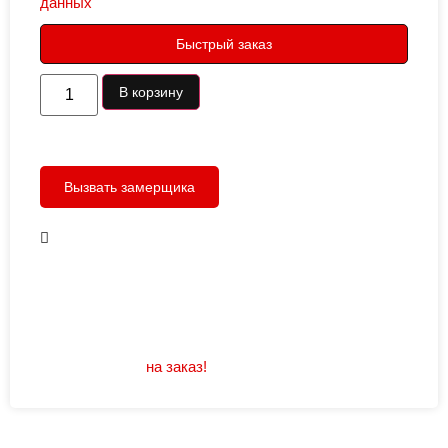
данных
Быстрый заказ
В корзину
Вызвать замерщика
В наличии
Открывание: правое/левое
Размеры: 960/880х2050
Не нашли подходящий размер или дизайн?
Мы изготовим
на заказ!