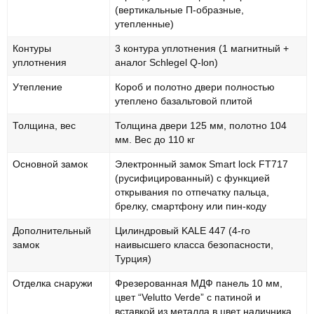
(вертикальные П-образные,
утепленные)
Контуры
3 контура уплотнения (1 магнитный +
уплотнения
аналог Schlegel Q-lon)
Утепление
Короб и полотно двери полностью
утеплено базальтовой плитой
Толщина, вес
Толщина двери 125 мм, полотно 104
мм. Вес до 110 кг
Основной замок
Электронный замок Smart lock FT717
(русифицированный) с функцией
открывания по отпечатку пальца,
брелку, смартфону или пин-коду
Дополнительный
Цилиндровый KALE 447 (4-го
замок
наивысшего класса безопасности,
Турция)
Отделка снаружи
Фрезерованная МДФ панель 10 мм,
цвет “Velutto Verde” с патиной и
вставкой из металла в цвет наличника