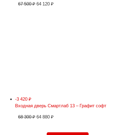
67 500
₽
64 120
₽
-3 420
₽
Входная дверь Смартлаб 13 – Графит софт
68 300
₽
64 880
₽