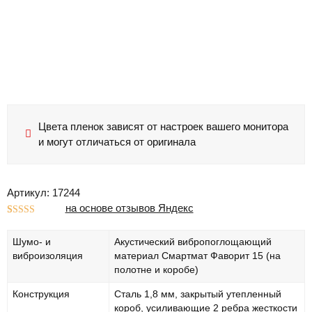
Цвета пленок зависят от настроек вашего монитора
и могут отличаться от оригинала
Артикул: 17244
на основе отзывов Яндекс
Рейтинг
1
5.00
из 5 на
Шумо- и
Акустический вибропоглощающий
основе
опроса
виброизоляция
материал Смартмат Фаворит 15 (на
пользователя
полотне и коробе)
Конструкция
Сталь 1,8 мм, закрытый утепленный
короб, усиливающие 2 ребра жесткости