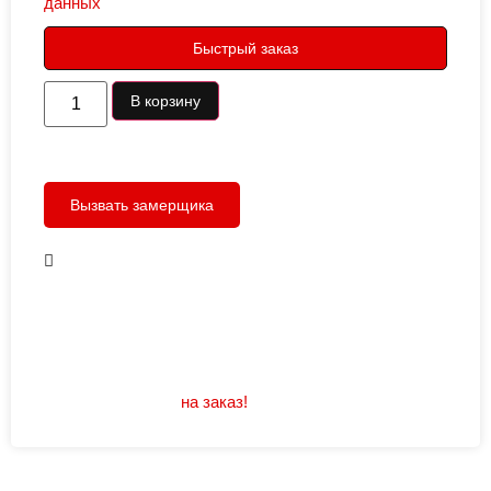
данных
Быстрый заказ
В корзину
Вызвать замерщика
В наличии
Открывание: правое/левое
Размеры: 960/880х2050
Не нашли подходящий размер или дизайн?
Мы изготовим
на заказ!