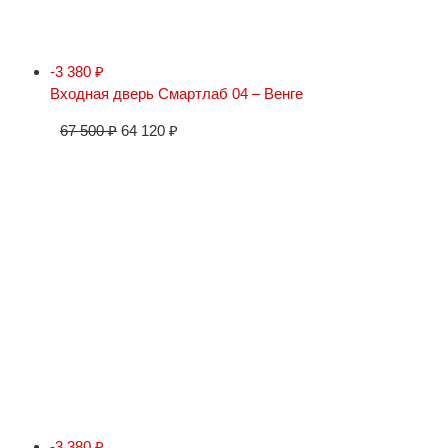
-3 380
₽
Входная дверь Смартлаб 04 – Венге
67 500
₽
64 120
₽
-3 380
₽