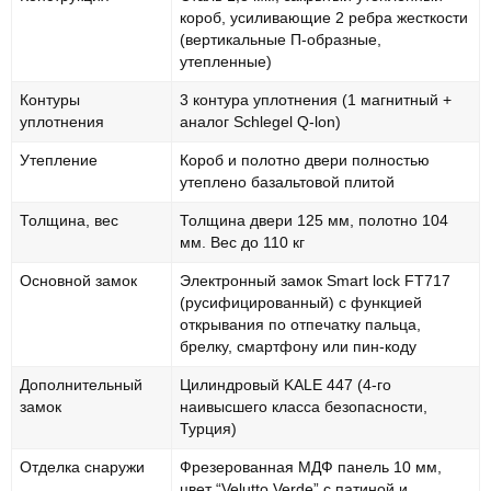
короб, усиливающие 2 ребра жесткости
(вертикальные П-образные,
утепленные)
Контуры
3 контура уплотнения (1 магнитный +
уплотнения
аналог Schlegel Q-lon)
Утепление
Короб и полотно двери полностью
утеплено базальтовой плитой
Толщина, вес
Толщина двери 125 мм, полотно 104
мм. Вес до 110 кг
Основной замок
Электронный замок Smart lock FT717
(русифицированный) с функцией
открывания по отпечатку пальца,
брелку, смартфону или пин-коду
Дополнительный
Цилиндровый KALE 447 (4-го
замок
наивысшего класса безопасности,
Турция)
Отделка снаружи
Фрезерованная МДФ панель 10 мм,
цвет “Velutto Verde” с патиной и