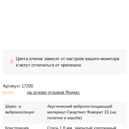
Цвета пленок зависят от настроек вашего монитора
и могут отличаться от оригинала
Артикул: 17290
на основе отзывов Яндекс
Рейтинг
1
5.00
из 5 на
Шумо- и
Акустический вибропоглощающий
основе
опроса
виброизоляция
материал Смартмат Фаворит 15 (на
пользователя
полотне и коробе)
Конструкция
Сталь 1,8 мм, закрытый утепленный