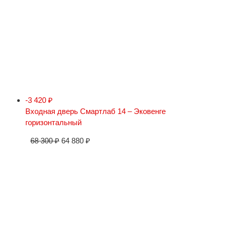
-3 420
₽
Входная дверь Смартлаб 14 – Эковенге
горизонтальный
68 300
₽
64 880
₽