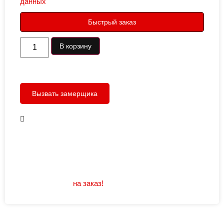
данных
Быстрый заказ
В корзину
Вызвать замерщика
В наличии
Открывание: правое/левое
Размеры: 960/880х2050
Не нашли подходящий размер или дизайн?
Мы изготовим
на заказ!