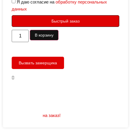
Я даю согласие на
обработку персональных
данных
Быстрый заказ
В корзину
Вызвать замерщика
В наличии
Открывание: правое/левое
Размеры: 960/880х2050
Не нашли подходящий размер или дизайн?
Мы изготовим
на заказ!