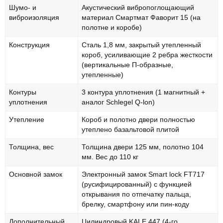
5.00
из 5 на
Шумо- и
Акустический вибропоглощающий
основе
опроса
виброизоляция
материал Смартмат Фаворит 15 (на
пользователя
полотне и коробе)
Конструкция
Сталь 1,8 мм, закрытый утепленный
короб, усиливающие 2 ребра жесткости
(вертикальные П-образные,
утепленные)
Контуры
3 контура уплотнения (1 магнитный +
уплотнения
аналог Schlegel Q-lon)
Утепление
Короб и полотно двери полностью
утеплено базальтовой плитой
Толщина, вес
Толщина двери 125 мм, полотно 104
мм. Вес до 110 кг
Основной замок
Электронный замок Smart lock FT717
(русифицированный) с функцией
открывания по отпечатку пальца,
брелку, смартфону или пин-коду
Дополнительный
Цилиндровый KALE 447 (4-го