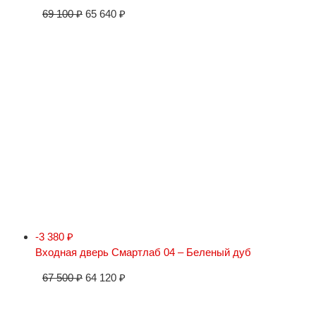
69 100
₽
65 640
₽
-3 380
₽
Входная дверь Смартлаб 04 – Беленый дуб
67 500
₽
64 120
₽