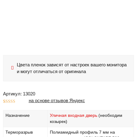
Цвета пленок зависят от настроек вашего монитора
и могут отличаться от оригинала
Артикул: 13020
на основе отзывов Яндекс
Рейтинг
1
5.00
из 5 на
Назначение
Уличная входная дверь
(необходим
основе
опроса
козырек)
пользователя
Терморазрыв
Полиамидный профиль 7 мм на