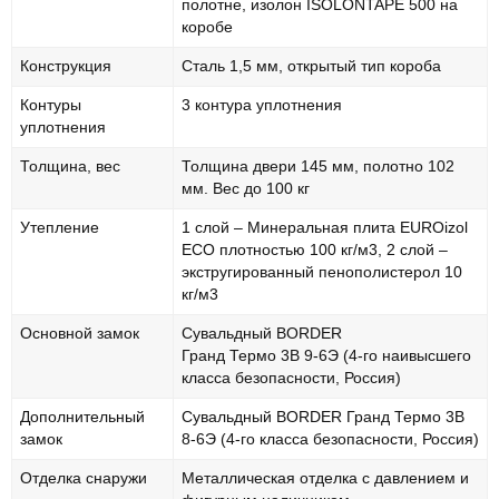
полотне, изолон ISOLONTAPE 500 на
коробе
Конструкция
Сталь 1,5 мм, открытый тип короба
Контуры
3 контура уплотнения
уплотнения
Толщина, вес
Толщина двери 145 мм, полотно 102
мм. Вес до 100 кг
Утепление
1 слой – Минеральная плита EUROizol
ECO плотностью 100 кг/м3, 2 слой –
экстругированный пенополистерол 10
кг/м3
Основной замок
Сувальдный BORDER
Гранд Термо 3В 9-6Э (4-го наивысшего
класса безопасности, Россия)
Дополнительный
Сувальдный BORDER Гранд Термо 3В
замок
8-6Э (4-го класса безопасности, Россия)
Отделка снаружи
Металлическая отделка с давлением и