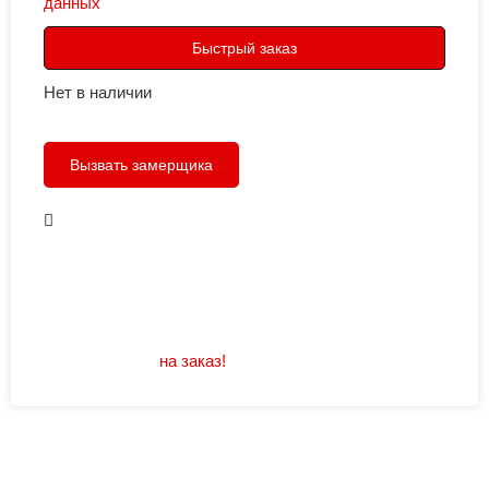
данных
Быстрый заказ
Нет в наличии
Вызвать замерщика
В наличии
Открывание: правое/левое
Размеры: 960/880х2050
Не нашли подходящий размер или дизайн?
Мы изготовим
на заказ!