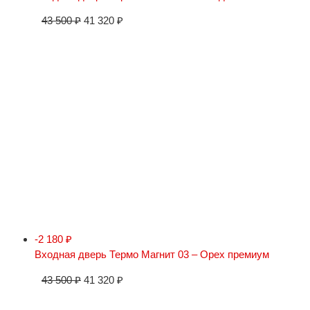
43 500
₽
41 320
₽
-2 180
₽
Входная дверь Термо Магнит 03 – Орех премиум
43 500
₽
41 320
₽