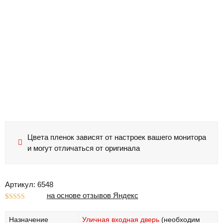
Цвета пленок зависят от настроек вашего монитора
и могут отличаться от оригинала
Артикул: 6548
на основе отзывов Яндекс
Рейтинг
1
5.00
из 5 на
Назначение
Уличная входная дверь
(необходим
основе