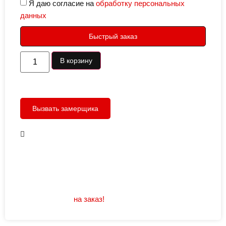
Я даю согласие на
обработку персональных
данных
Быстрый заказ
В корзину
Вызвать замерщика
В наличии
Открывание: правое/левое
Размеры: 960/880х2050
Не нашли подходящий размер или дизайн?
Мы изготовим
на заказ!