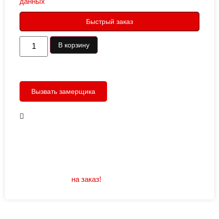
данных
Быстрый заказ
В корзину
Вызвать замерщика
В наличии
Открывание: правое/левое
Размеры: 960/880х2050
Не нашли подходящий размер или дизайн?
Мы изготовим
на заказ!