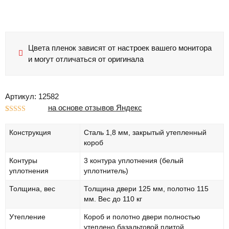
Цвета пленок зависят от настроек вашего монитора
и могут отличаться от оригинала
Артикул: 12582
на основе отзывов Яндекс
Рейтинг
1
5.00
из 5 на
Конструкция
Сталь 1,8 мм, закрытый утепленный
основе
опроса
короб
пользователя
Контуры
3 контура уплотнения (белый
уплотнения
уплотнитель)
Толщина, вес
Толщина двери 125 мм, полотно 115
мм. Вес до 110 кг
Утепление
Короб и полотно двери полностью
утеплено базальтовой плитой