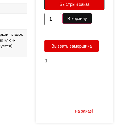
Быстрый заказ
В корзину
ркой, глазок
др ключ-
Вызвать замерщика
уется),
В наличии
Открывание: правое/
левое
Размеры: 960/880х2050
Не нашли подходящий
размер или дизайн?
Мы изготовим
на заказ!