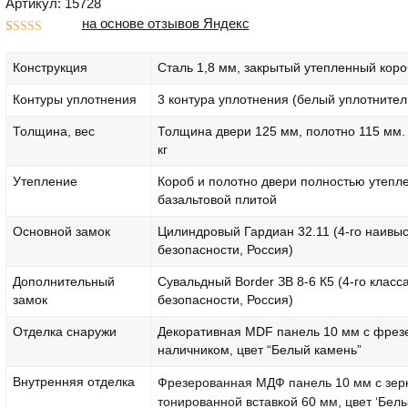
Артикул: 15728
на основе отзывов Яндекс
Рейтинг
1
5.00
из 5 на
Конструкция
Сталь 1,8 мм, закрытый утепленный коро
основе
опроса
пользователя
Контуры уплотнения
3 контура уплотнения (белый уплотнител
Толщина, вес
Толщина двери 125 мм, полотно 115 мм. 
кг
Утепление
Короб и полотно двери полностью утепл
базальтовой плитой
Основной замок
Цилиндровый Гардиан 32.11 (4-го наивы
безопасности, Россия)
Дополнительный
Сувальдный Border ЗВ 8-6 К5 (4-го класс
замок
безопасности, Россия)
Отделка снаружи
Декоративная MDF панель 10 мм с фре
наличником, цвет “Белый камень”
Внутренняя отделка
Фрезерованная МДФ панель 10 мм с зер
тонированной вставкой 60 мм, цвет ‘Бел