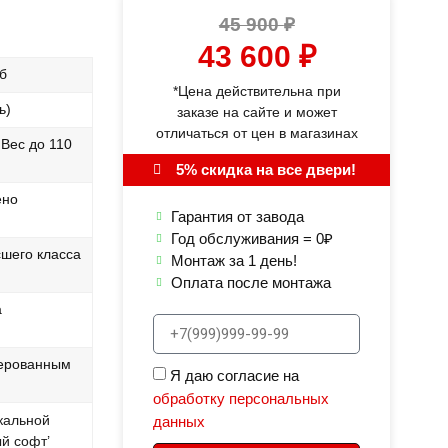
45 900
₽
43 600
₽
б
*Цена действительна при
ь)
заказе на сайте и может
отличаться от цен в магазинах
Вес до 110
5% скидка на все двери!
ено
Гарантия от завода
Год обслуживания = 0₽
сшего класса
Монтаж за 1 день!
Оплата после монтажа
а
зерованным
Я даю согласие на
обработку персональных
кальной
данных
ый софт’