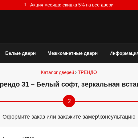
Акция месяца: скидка 5% на все двери!
Белые двери
Межкомнатные двери
Информаци
Каталог дверей
›
ТРЕНДО
рендо 31 – Белый софт, зеркальная вста
2
Оформите заказ или закажите замер\консультацию