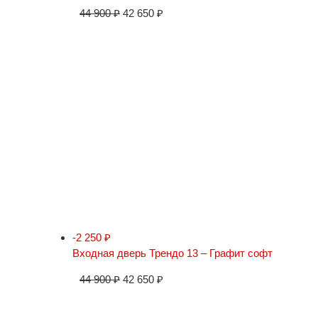
44 900
₽
42 650
₽
-2 250
₽
Входная дверь Трендо 13 – Графит софт
44 900
₽
42 650
₽