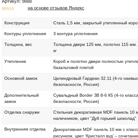
Артикул: 9888
на основе отзывов Яндекс
Рейтинг
1
5.00
из 5 на
Конструкция
Сталь 1,5 мм, закрытый утепленный коро
основе
опроса
пользователя
Контуры уплотнения
3 контура уплотнения
Толщина, вес
Толщина двери 125 мм, полотно 115 мм. 
кг
Утепление
Короб и полотно двери полностью утепл
базальтовой плитой
Основной замок
Цилиндровый Гардиан 32.11 (4-го наивы
безопасности, Россия)
Дополнительный
Сувальдный Border ЗВ 8-6 К5 (4-го класс
замок
безопасности, Россия)
Отделка снаружи
Стильная декоративная MDF панель 10 
наличником, цвет “Дуб горький шоколад”
Внутренняя отделка
Декоративная MDF панель 10 мм с класс
рисунком, цвет ‘Кристалл вуд’ – сочетани