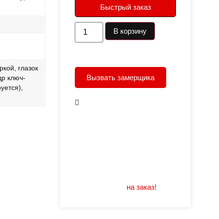
Быстрый заказ
В корзину
ркой, глазок
Вызвать замерщика
др ключ-
уется),
В наличии
Открывание: правое/
левое
Размеры: 960/880х2050
Не нашли подходящий
размер или дизайн?
Мы изготовим
на заказ!