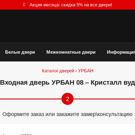
Акция месяца: скидка 5% на все двери!
Белые двери
Межкомнатные двери
Информаци
Каталог дверей
›
УРБАН
Входная дверь УРБАН 08 – Кристалл вуд
2
Оформите заказ или закажите замер\консультацию