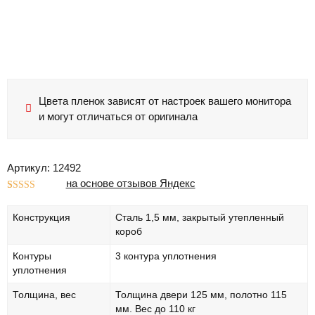
Цвета пленок зависят от настроек вашего монитора
и могут отличаться от оригинала
Артикул: 12492
на основе отзывов Яндекс
Рейтинг
1
5.00
из 5 на
Конструкция
Сталь 1,5 мм, закрытый утепленный
основе
опроса
короб
пользователя
Контуры
3 контура уплотнения
уплотнения
Толщина, вес
Толщина двери 125 мм, полотно 115
мм. Вес до 110 кг