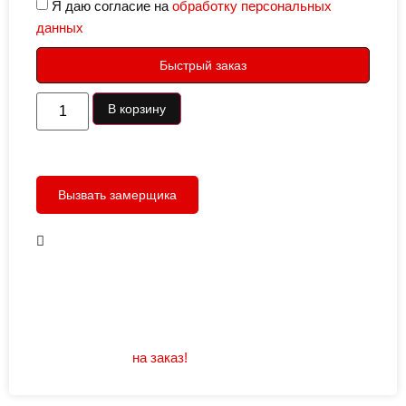
Я даю согласие на
обработку персональных
данных
Быстрый заказ
В корзину
Вызвать замерщика
В наличии
Открывание: правое/левое
Размеры: 960/880х2050
Не нашли подходящий размер или дизайн?
Мы изготовим
на заказ!