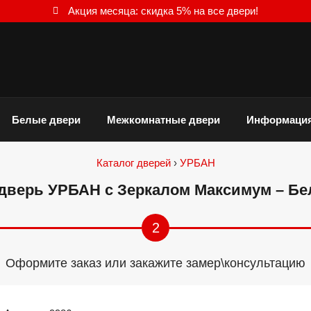
Акция месяца: скидка 5% на все двери!
Белые двери
Межкомнатные двери
Информаци
Каталог дверей
›
УРБАН
дверь УРБАН с Зеркалом Максимум – Б
2
Оформите заказ или закажите замер\консультацию