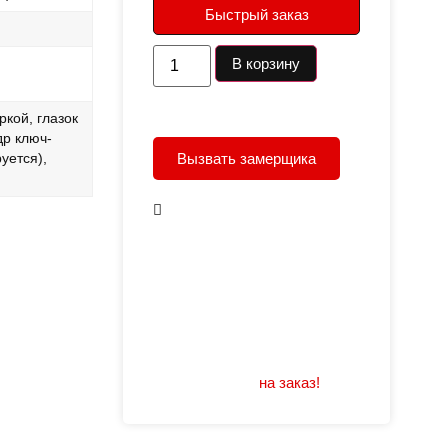
Быстрый заказ
В корзину
ркой, глазок
др ключ-
Вызвать замерщика
уется),
В наличии
Открывание: правое/
левое
Размеры: 960/880х2050
Не нашли подходящий
размер или дизайн?
Мы изготовим
на заказ!