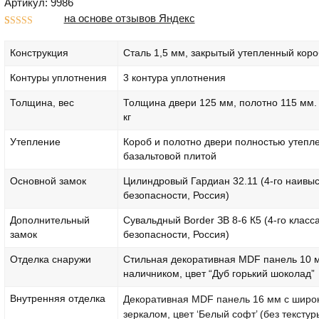
Артикул: 9986
на основе отзывов Яндекс
Рейтинг
1
5.00
из 5 на
Конструкция
Сталь 1,5 мм, закрытый утепленный коро
основе
опроса
пользователя
Контуры уплотнения
3 контура уплотнения
Толщина, вес
Толщина двери 125 мм, полотно 115 мм. 
кг
Утепление
Короб и полотно двери полностью утепл
базальтовой плитой
Основной замок
Цилиндровый Гардиан 32.11 (4-го наивы
безопасности, Россия)
Дополнительный
Сувальдный Border ЗВ 8-6 К5 (4-го класс
замок
безопасности, Россия)
Отделка снаружи
Стильная декоративная MDF панель 10 
наличником, цвет “Дуб горький шоколад”
Внутренняя отделка
Декоративная MDF панель 16 мм с широ
зеркалом, цвет ‘Белый софт’ (без текстур