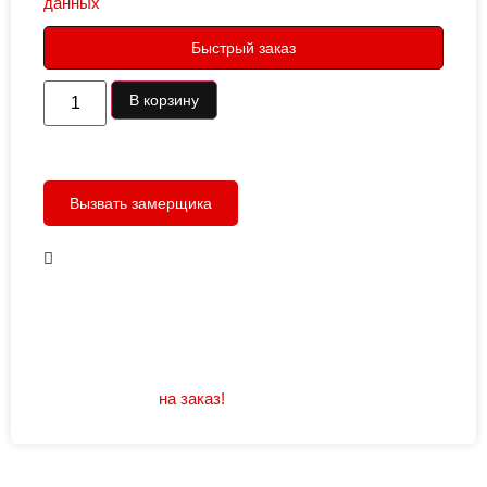
данных
Быстрый заказ
В корзину
Вызвать замерщика
В наличии
Открывание: правое/левое
Размеры: 960/880х2050
Не нашли подходящий размер или дизайн?
Мы изготовим
на заказ!