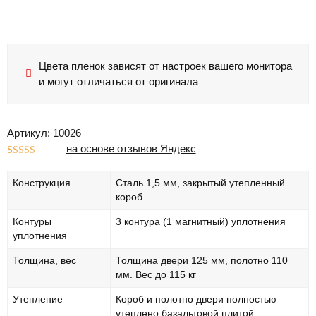
Цвета пленок зависят от настроек вашего монитора
и могут отличаться от оригинала
Артикул: 10026
на основе отзывов Яндекс
Рейтинг
1
5.00
из 5 на
Конструкция
Сталь 1,5 мм, закрытый утепленный
основе
опроса
короб
пользователя
Контуры
3 контура (1 магнитный) уплотнения
уплотнения
Толщина, вес
Толщина двери 125 мм, полотно 110
мм. Вес до 115 кг
Утепление
Короб и полотно двери полностью
утеплено базальтовой плитой