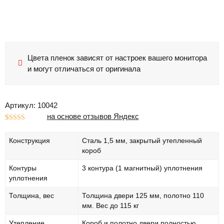
Цвета пленок зависят от настроек вашего монитора
и могут отличаться от оригинала
Артикул: 10042
на основе отзывов Яндекс
Рейтинг
1
5.00
из 5 на
Конструкция
Сталь 1,5 мм, закрытый утепленный
основе
опроса
короб
пользователя
Контуры
3 контура (1 магнитный) уплотнения
уплотнения
Толщина, вес
Толщина двери 125 мм, полотно 110
мм. Вес до 115 кг
Утепление
Короб и полотно двери полностью