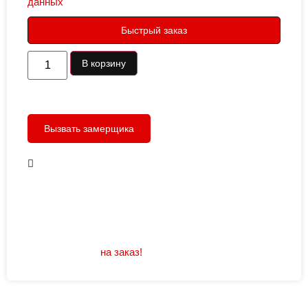
данных
Быстрый заказ
В корзину
Вызвать замерщика
В наличии
Открывание: правое/левое
Размеры: 960/880х2050
Не нашли подходящий размер или дизайн?
Мы изготовим
на заказ!