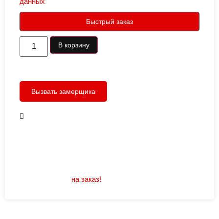
данных
Быстрый заказ
В корзину
Вызвать замерщика
В наличии
Открывание: правое/левое
Размеры: 960/880х2050
Не нашли подходящий размер или дизайн?
Мы изготовим
на заказ!