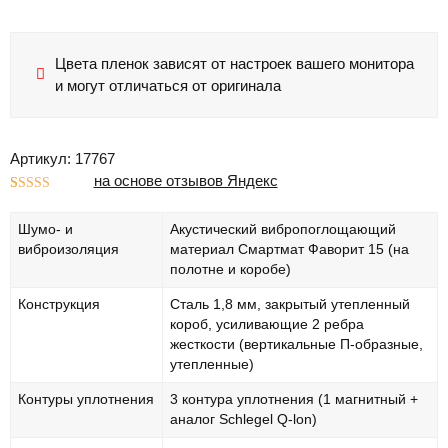
Цвета пленок зависят от настроек вашего монитора
и могут отличаться от оригинала
Артикул: 17767
на основе отзывов Яндекс
Рейтинг
1
5.00
из 5 на
Шумо- и
Акустический вибропоглощающий
основе
опроса
виброизоляция
материал Смартмат Фаворит 15 (на
пользователя
полотне и коробе)
Конструкция
Сталь 1,8 мм, закрытый утепленный
короб, усиливающие 2 ребра
жесткости (вертикальные П-образные,
утепленные)
Контуры уплотнения
3 контура уплотнения (1 магнитный +
аналог Schlegel Q-lon)