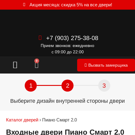
Акция месяца: скидка 5% на все двери!
+7 (903) 275-38-08
Прием звонков: ежедневно
с 09:00 до 22:00
Межкомнатные двери
0
Вызвать замерщика
1
2
3
Выберите дизайн внутренней стороны двери
Каталог дверей
›
Пиано Смарт 2.0
Входные двери Пиано Смарт 2.0