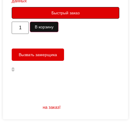
данных
Быстрый заказ
В корзину
Вызвать замерщика
В наличии
Открывание: правое/левое
Размеры: 960/880х2050
Не нашли подходящий размер или дизайн?
Мы изготовим
на заказ!