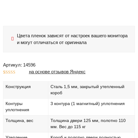
Цвета пленок зависят от настроек вашего монитора
и могут отличаться от оригинала
Артикул: 14596
на основе отзывов Яндекс
Рейтинг
1
5.00
из 5 на
Конструкция
Сталь 1,5 мм, закрытый утепленный
основе
опроса
короб
пользователя
Контуры
3 контура (1 магнитный) уплотнения
уплотнения
Толщина, вес
Толщина двери 125 мм, полотно 110
мм. Вес до 115 кг
Утепление
Короб и полотно двери полностью