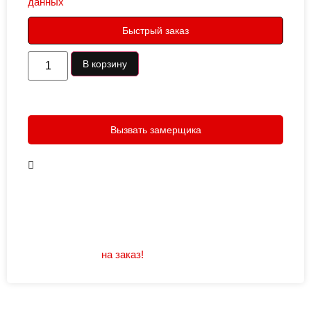
данных
Быстрый заказ
В корзину
Вызвать замерщика
В наличии
Открывание: правое/левое
Размеры: 960/880х2050
Не нашли подходящий размер или дизайн?
Мы изготовим
на заказ!